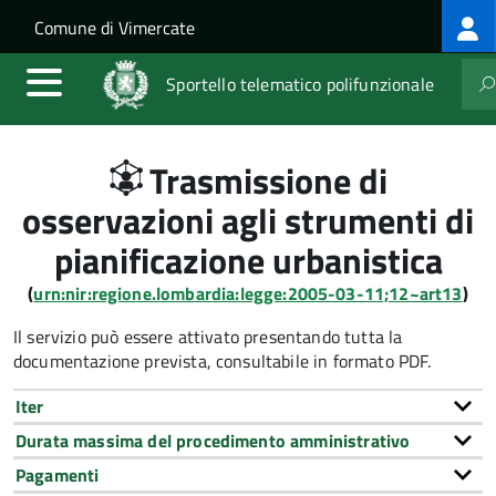
Log
Salta al contenuto principale
Skip to site navigation
Comune di Vimercate
me
Sportello telematico polifunzionale
Trasmissione di
osservazioni agli strumenti di
pianificazione urbanistica
(
urn:nir:regione.lombardia:legge:2005-03-11;12~art13
)
Il servizio può essere attivato presentando tutta la
documentazione prevista, consultabile in formato PDF.
Iter
Durata massima del procedimento amministrativo
Pagamenti