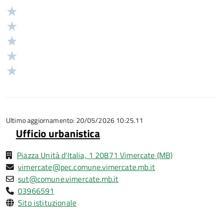
Valuta
Valutazione
5
Valuta
stelle
4
Valuta
su
stelle
3
Valuta
5
su
stelle
2
Valuta
5
su
stelle
1
5
su
stelle
5
su
5
Ultimo aggiornamento: 20/05/2026 10:25.11
Ufficio urbanistica
Piazza Unità d'Italia, 1 20871 Vimercate (MB)
vimercate@pec.comune.vimercate.mb.it
sut@comune.vimercate.mb.it
03966591
Sito istituzionale