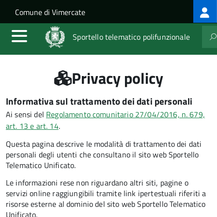
Log
Salta al contenuto principale
Skip to site navigation
Comune di Vimercate
me
Sportello telematico polifunzionale
Privacy policy
Informativa sul trattamento dei dati personali
Ai sensi del
Regolamento comunitario 27/04/2016, n. 679,
art. 13 e art. 14
.
Questa pagina descrive le modalità di trattamento dei dati
personali degli utenti che consultano il sito web Sportello
Telematico Unificato.
Le informazioni rese non riguardano altri siti, pagine o
servizi online raggiungibili tramite link ipertestuali riferiti a
risorse esterne al dominio del sito web Sportello Telematico
Unificato.