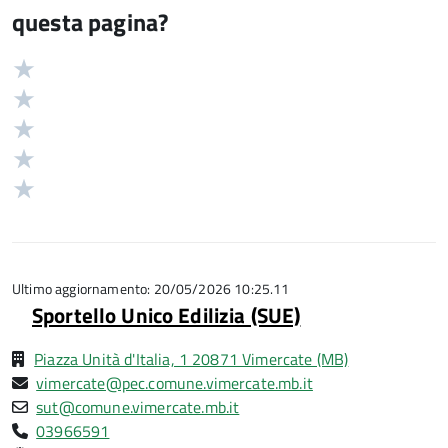
questa pagina?
Valuta
Valutazione
5
Valuta
stelle
4
Valuta
su
stelle
3
Valuta
5
su
stelle
2
Valuta
5
su
stelle
1
5
su
stelle
5
su
5
Ultimo aggiornamento: 20/05/2026 10:25.11
Sportello Unico Edilizia (SUE)
Piazza Unità d'Italia, 1 20871 Vimercate (MB)
vimercate@pec.comune.vimercate.mb.it
sut@comune.vimercate.mb.it
03966591