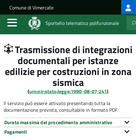
Log
Salta al contenuto principale
Skip to site navigation
Comune di Vimercate
me
Sportello telematico polifunzionale
Trasmissione di integrazioni
documentali per istanze
edilizie per costruzioni in zona
sismica
(
urn:nir:stato:legge:1990-08-07;241
)
Il servizio può essere attivato presentando tutta la
documentazione prevista, consultabile in formato PDF.
Durata massima del procedimento amministrativo
Pagamenti