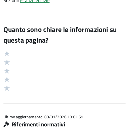
Sezioni:
Istanze edilizie
Quanto sono chiare le informazioni su
questa pagina?
Valuta
Valutazione
5
Valuta
stelle
4
Valuta
su
stelle
3
Valuta
5
su
stelle
2
Valuta
5
su
stelle
1
5
su
stelle
5
su
5
Ultimo aggiornamento: 08/01/2026 18:01.59
Riferimenti normativi