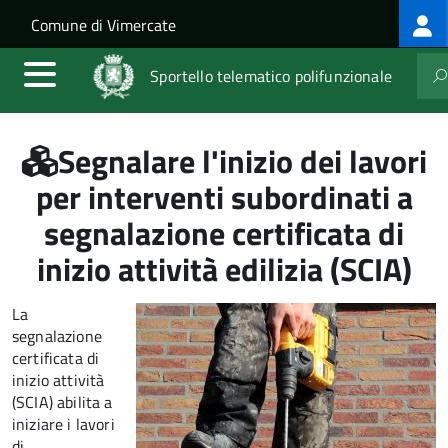
Log
Salta al contenuto principale
Skip to site navigation
Comune di Vimercate
me
Sportello telematico polifunzionale
Segnalare l'inizio dei lavori
per interventi subordinati a
segnalazione certificata di
inizio attività edilizia (SCIA)
La
segnalazione
certificata di
inizio attività
(SCIA) abilita a
iniziare i lavori
di