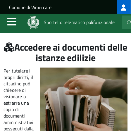
Log
Salta al contenuto principale
Skip to site navigation
Comune di Vimercate
me
Sportello telematico polifunzionale
Accedere ai documenti delle
istanze edilizie
Per tutelare i
propri diritti, il
cittadino può
chiedere di
visionare o
estrarre una
copia di
documenti
amministrativi
posseduti dalla