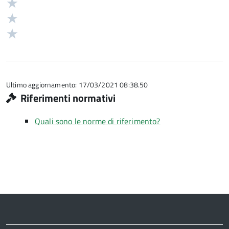
4
Valuta
su
stelle
3
Valuta
5
su
stelle
2
Valuta
5
su
stelle
1
5
su
stelle
5
su
5
Ultimo aggiornamento: 17/03/2021 08:38.50
Riferimenti normativi
Quali sono le norme di riferimento?